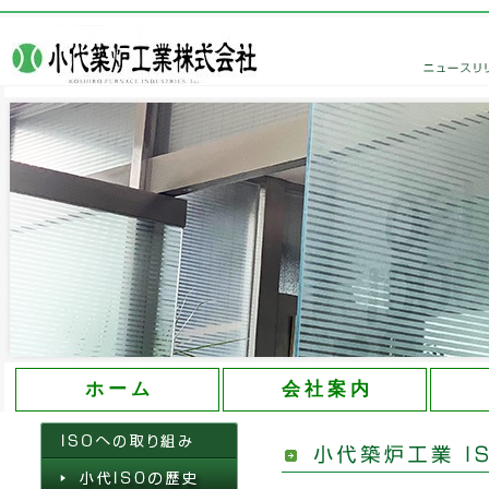
大分県の創業60年を誇る小代築炉工業株式会社
ホ ー ム
会 社 案 内