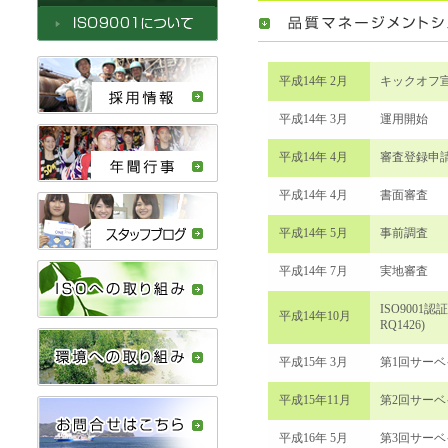
平成14年 2月
キックオフ
平成14年 3月
運用開始
平成14年 4月
審査登録申請
平成14年 4月
書面審査
平成14年 5月
事前調査
平成14年 7月
実地審査
ISO9001
平成14年10月
RQ1426)
平成15年 3月
第1回サー
平成15年11月
第2回サー
平成16年 5月
第3回サー